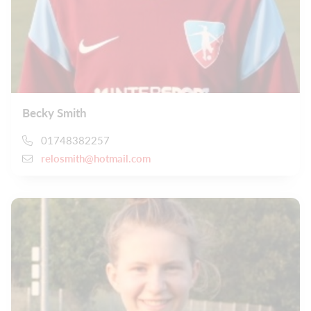
Becky Smith
01748382257
relosmith@hotmail.com