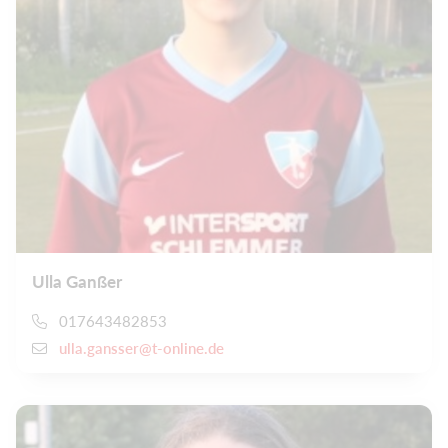
Ulla Ganßer
017643482853
ulla.gansser@t-online.de