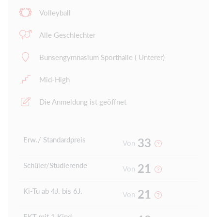
Volleyball
Alle Geschlechter
Bunsengymnasium Sporthalle ( Unterer)
Mid-High
Die Anmeldung ist geöffnet
Erw./ Standardpreis
33
Von
Schüler/Studierende
21
Von
Ki-Tu ab 4J. bis 6J.
21
Von
EKT mit 1 Kind