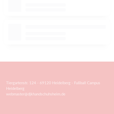
Tiergartenstr. 124 - 69120 Heidelberg - Fußball Campus
Heidelberg
webmaster@djkhandschuhsheim.de